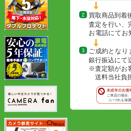
買取商品到着
査定を行い、
お電話にてお
ご成約となり
銀行振込にて
※査定額がお
送料当社負担
ご来店の場合
（いづれも保