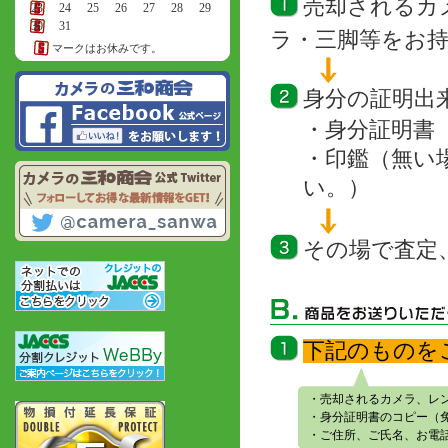
売却されるカ
23
24
25
26
27
28
29
30
31
ラ・三脚等をお
マークはお休みです。
身分の証明出
・身分証明書
・印鑑（無い
い。）
その場で査定
下記のものを
・売却されるカメラ、レ
・身分証明書のコピー（
・ご住所、ご氏名、お電