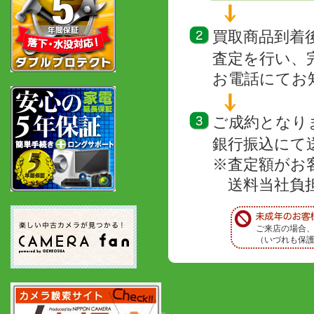
買取商品到着
査定を行い、
お電話にてお
ご成約となり
銀行振込にて
※査定額がお
送料当社負担
ご来店の場合
（いづれも保