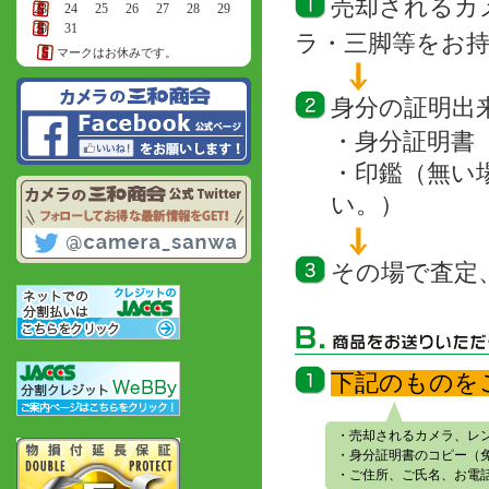
売却されるカ
23
24
25
26
27
28
29
30
31
ラ・三脚等をお
マークはお休みです。
身分の証明出
・身分証明書
・印鑑（無い
い。）
その場で査定
下記のものを
・売却されるカメラ、レ
・身分証明書のコピー（
・ご住所、ご氏名、お電