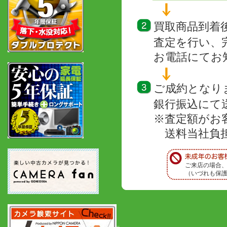
買取商品到着
査定を行い、
お電話にてお
ご成約となり
銀行振込にて
※査定額がお
送料当社負担
ご来店の場合
（いづれも保