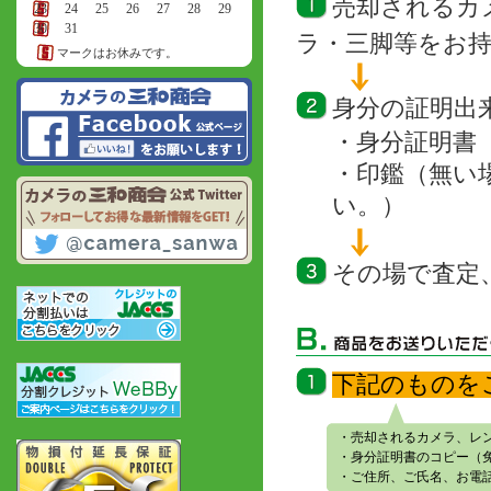
売却されるカ
23
24
25
26
27
28
29
30
31
ラ・三脚等をお
マークはお休みです。
身分の証明出
・身分証明書
・印鑑（無い
い。）
その場で査定
下記のものを
・売却されるカメラ、レ
・身分証明書のコピー（
・ご住所、ご氏名、お電