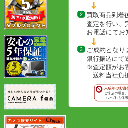
買取商品到着
査定を行い、
お電話にてお
ご成約となり
銀行振込にて
※査定額がお
送料当社負担
ご来店の場合
（いづれも保