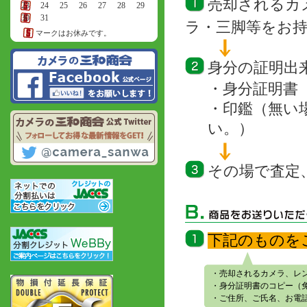
売却されるカ
23
24
25
26
27
28
29
30
31
ラ・三脚等をお
マークはお休みです。
身分の証明出
・身分証明書
・印鑑（無い
い。）
その場で査定
下記のものを
・売却されるカメラ、レ
・身分証明書のコピー（
・ご住所、ご氏名、お電