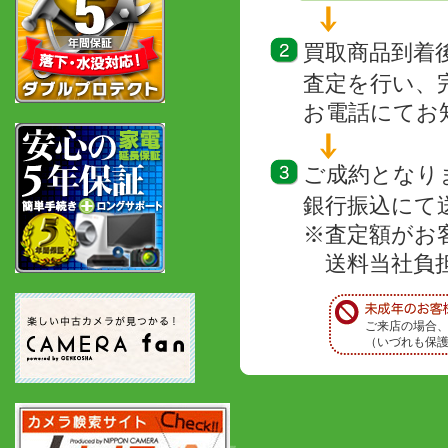
買取商品到着
査定を行い、
お電話にてお
ご成約となり
銀行振込にて
※査定額がお
送料当社負担
ご来店の場合
（いづれも保