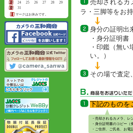
売却されるカ
23
24
25
26
27
28
29
30
31
ラ・三脚等をお
マークはお休みです。
身分の証明出
・身分証明書
・印鑑（無い
い。）
その場で査定
下記のものを
・売却されるカメラ、レ
・身分証明書のコピー（
・ご住所、ご氏名、お電