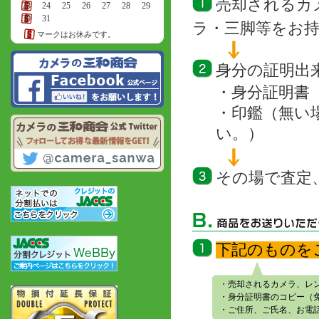
売却されるカ
23
24
25
26
27
28
29
30
31
ラ・三脚等をお
マークはお休みです。
身分の証明出
・身分証明書
・印鑑（無い
い。）
その場で査定
下記のものを
・売却されるカメラ、レ
・身分証明書のコピー（
・ご住所、ご氏名、お電