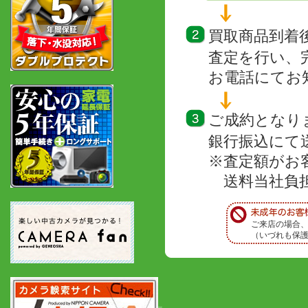
買取商品到着
査定を行い、
お電話にてお
ご成約となり
銀行振込にて
※査定額がお
送料当社負担
ご来店の場合
（いづれも保