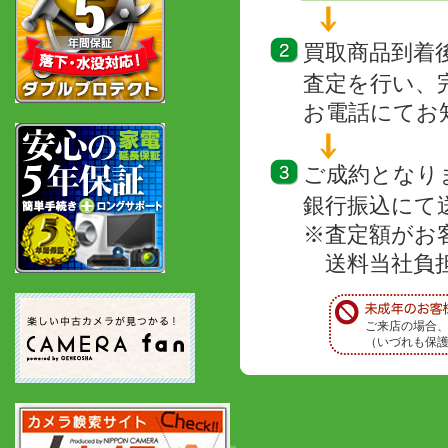
買取商品到着
査定を行い、
お電話にてお
ご成約となり
銀行振込にて
※査定額がお
送料当社負担
ご来店の場合
（いづれも保