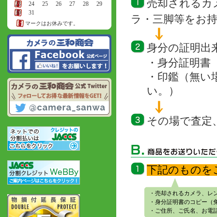
売却されるカ
23
24
25
26
27
28
29
30
31
ラ・三脚等をお
マークはお休みです。
身分の証明出
・身分証明書
・印鑑（無い
い。）
その場で査定
下記のものを
・売却されるカメラ、レ
・身分証明書のコピー（
・ご住所、ご氏名、お電