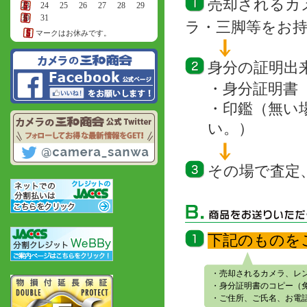
売却されるカ
23
24
25
26
27
28
29
30
31
ラ・三脚等をお
マークはお休みです。
身分の証明出
・身分証明書
・印鑑（無い
い。）
その場で査定
下記のものを
・売却されるカメラ、レ
・身分証明書のコピー（
・ご住所、ご氏名、お電