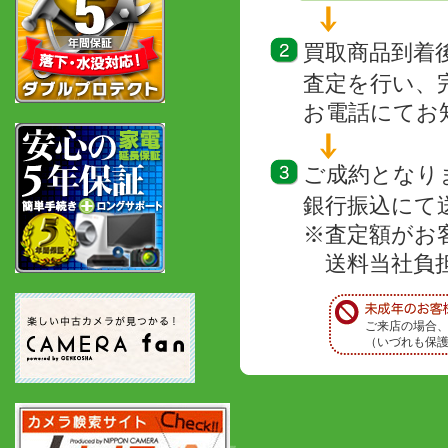
買取商品到着
査定を行い、
お電話にてお
ご成約となり
銀行振込にて
※査定額がお
送料当社負担
ご来店の場合
（いづれも保