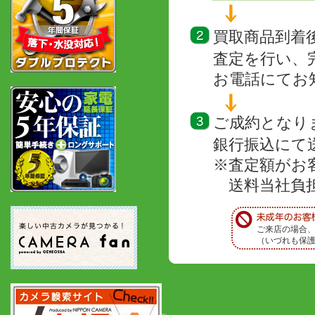
買取商品到着
査定を行い、
お電話にてお
ご成約となり
銀行振込にて
※査定額がお
送料当社負担
ご来店の場合
（いづれも保