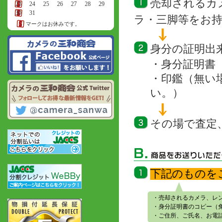
売却されるカ
23
24
25
26
27
28
29
30
31
ラ・三脚等をお
マークはお休みです。
身分の証明出
・身分証明書
・印鑑（無い
い。）
その場で査定
下記のものを
・売却されるカメラ、レ
・身分証明書のコピー（
・ご住所、ご氏名、お電