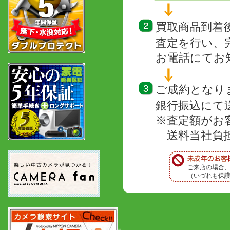
買取商品到着
査定を行い、
お電話にてお
ご成約となり
銀行振込にて
※査定額がお
送料当社負担
ご来店の場合
（いづれも保