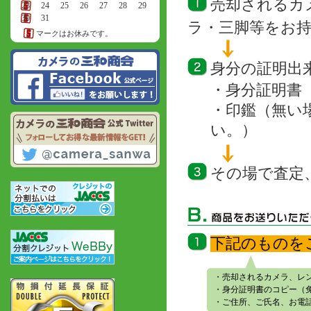
売却されるカ
23
24
25
26
27
28
29
30
31
ラ・三脚等をお
マークはお休みです。
身分の証明出
・身分証明書
・印鑑（無い
い。）
その場で査定
下記のものを
・売却されるカメラ、レ
・身分証明書のコピー（
・ご住所、ご氏名、お電