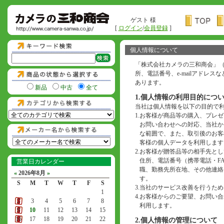
ゲスト 様
[
ログイン
/
会員登録
]
個人情報について
「株式会社カメラの三和商会」
所、電話番号、e-mailアド
あります。
新品
中古
全て
1.個人情報の利用目的につ
当社は個人情報を以下の目的で
1.
お客様が商品等の購入、プレゼ
お問い合わせへの対応、当社か
な範囲で、また、取引後のお客
客様の個人データを利用します
2.
お客様が贈答品等の相手先とし
住所、電話番号（携帯電話・F
営業日カレンダー
職、勤務先所在地、その他連絡
«
2026年8月
»
す。
S
M
T
W
T
F
S
3.
当社のサービス改善を行うため
1
4.
お客様からのご要望、お問い合わ
2
3
4
5
6
7
8
利用します。
9
10
11
12
13
14
15
16
17
18
19
20
21
22
2.個人情報の管理について