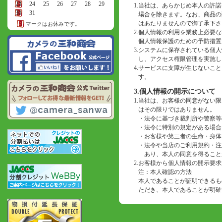
23
24
25
26
27
28
29
1.
当社は、あらかじめ本人の許諾
30
31
場合を除きます。なお、商品の
はあたりませんので御了承下さ
マークはお休みです。
2.
個人情報の利用を業務上必要な
個人情報保護のための予防措置
3.
システムに保存されている個人
し、アクセス権限管理を実施し
4.
サービスに支障が生じないこと
す。
3.個人情報の開示について
1.
当社は、お客様の同意がない限
はその限りではありません。
・
法令に基づき裁判所や警察等
・
法令に特別の規定がある場合
・
お客様や第三者の生命・身体
・
法令や当店のご利用規約・注
あり、本人の同意を得ること
2.
お客様から個人情報の開示要求
注：本人確認の方法
本人であることが証明できるも
ただき、本人であることが明確