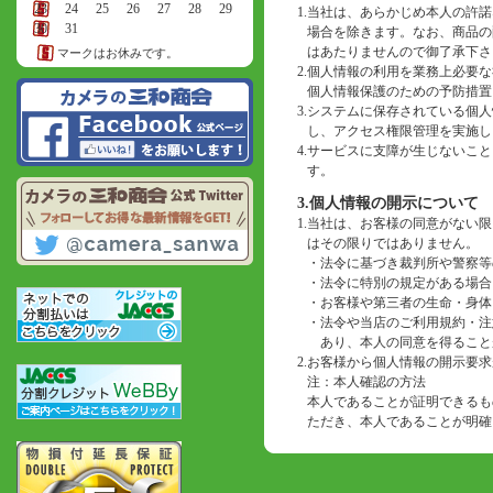
23
24
25
26
27
28
29
1.
当社は、あらかじめ本人の許諾
30
31
場合を除きます。なお、商品の
はあたりませんので御了承下さ
マークはお休みです。
2.
個人情報の利用を業務上必要な
個人情報保護のための予防措置
3.
システムに保存されている個人
し、アクセス権限管理を実施し
4.
サービスに支障が生じないこと
す。
3.個人情報の開示について
1.
当社は、お客様の同意がない限
はその限りではありません。
・
法令に基づき裁判所や警察等
・
法令に特別の規定がある場合
・
お客様や第三者の生命・身体
・
法令や当店のご利用規約・注
あり、本人の同意を得ること
2.
お客様から個人情報の開示要求
注：本人確認の方法
本人であることが証明できるも
ただき、本人であることが明確