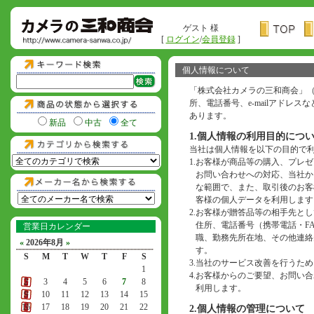
ゲスト 様
[
ログイン
/
会員登録
]
個人情報について
「株式会社カメラの三和商会」
所、電話番号、e-mailアド
あります。
新品
中古
全て
1.個人情報の利用目的につ
当社は個人情報を以下の目的で
1.
お客様が商品等の購入、プレゼ
お問い合わせへの対応、当社か
な範囲で、また、取引後のお客
客様の個人データを利用します
2.
お客様が贈答品等の相手先とし
住所、電話番号（携帯電話・F
営業日カレンダー
職、勤務先所在地、その他連絡
«
2026年8月
»
す。
S
M
T
W
T
F
S
3.
当社のサービス改善を行うため
1
4.
お客様からのご要望、お問い合わ
2
3
4
5
6
7
8
利用します。
9
10
11
12
13
14
15
16
17
18
19
20
21
22
2.個人情報の管理について