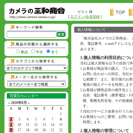
ゲスト 様
[
ログイン
/
会員登録
]
個人情報について
「株式会社カメラの三和商会」
所、電話番号、e-mailアド
あります。
新品
中古
全て
1.個人情報の利用目的につ
当社は個人情報を以下の目的で
1.
お客様が商品等の購入、プレゼ
お問い合わせへの対応、当社か
な範囲で、また、取引後のお客
客様の個人データを利用します
2.
お客様が贈答品等の相手先とし
住所、電話番号（携帯電話・F
営業日カレンダー
職、勤務先所在地、その他連絡
«
2026年8月
»
す。
S
M
T
W
T
F
S
3.
当社のサービス改善を行うため
1
4.
お客様からのご要望、お問い合わ
2
3
4
5
6
7
8
利用します。
9
10
11
12
13
14
15
16
17
18
19
20
21
22
2.個人情報の管理について