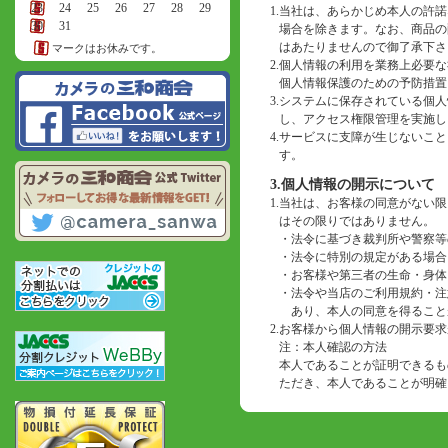
23
24
25
26
27
28
29
1.
当社は、あらかじめ本人の許諾
30
31
場合を除きます。なお、商品の
はあたりませんので御了承下さ
マークはお休みです。
2.
個人情報の利用を業務上必要な
個人情報保護のための予防措置
3.
システムに保存されている個人
し、アクセス権限管理を実施し
4.
サービスに支障が生じないこと
す。
3.個人情報の開示について
1.
当社は、お客様の同意がない限
はその限りではありません。
・
法令に基づき裁判所や警察等
・
法令に特別の規定がある場合
・
お客様や第三者の生命・身体
・
法令や当店のご利用規約・注
あり、本人の同意を得ること
2.
お客様から個人情報の開示要求
注：本人確認の方法
本人であることが証明できるも
ただき、本人であることが明確