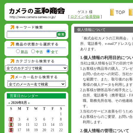
ゲスト 様
[
ログイン
/
会員登録
]
個人情報について
「株式会社カメラの三和商会」
所、電話番号、e-mailアド
あります。
新品
中古
全て
1.個人情報の利用目的につ
当社は個人情報を以下の目的で
1.
お客様が商品等の購入、プレゼ
お問い合わせへの対応、当社か
な範囲で、また、取引後のお客
客様の個人データを利用します
2.
お客様が贈答品等の相手先とし
住所、電話番号（携帯電話・F
営業日カレンダー
職、勤務先所在地、その他連絡
«
2026年8月
»
す。
S
M
T
W
T
F
S
3.
当社のサービス改善を行うため
1
4.
お客様からのご要望、お問い合わ
2
3
4
5
6
7
8
利用します。
9
10
11
12
13
14
15
16
17
18
19
20
21
22
2.個人情報の管理について