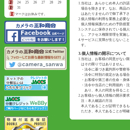
23
24
25
26
27
28
29
1.
当社は、あらかじめ本人の許諾
30
31
場合を除きます。なお、商品の
はあたりませんので御了承下さ
マークはお休みです。
2.
個人情報の利用を業務上必要な
個人情報保護のための予防措置
3.
システムに保存されている個人
し、アクセス権限管理を実施し
4.
サービスに支障が生じないこと
す。
3.個人情報の開示について
1.
当社は、お客様の同意がない限
はその限りではありません。
・
法令に基づき裁判所や警察等
・
法令に特別の規定がある場合
・
お客様や第三者の生命・身体
・
法令や当店のご利用規約・注
あり、本人の同意を得ること
2.
お客様から個人情報の開示要求
注：本人確認の方法
本人であることが証明できるも
ただき、本人であることが明確