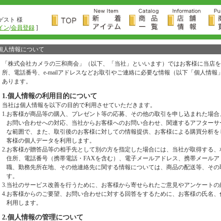
ゲスト 様
イン
/
会員登録
]
個人情報について
「株式会社カメラの三和商会」（以下、「当社」といいます）ではお客様に当店を
所、電話番号、e-mailアドレスなどお取引やご連絡に必要な情報（以下「個人情
あります。
1.個人情報の利用目的について
当社は個人情報を以下の目的で利用させていただきます。
1.
お客様が商品等の購入、プレゼント等の応募、その他の取引を申し込まれた場合
お問い合わせへの対応、当社からお客様へのお問い合わせ、関連するアフターサ
な範囲で、また、取引後のお客様に対しての情報提供、お客様による購買分析を
客様の個人データを利用します。
2.
お客様が贈答品等の相手先として別の方を指定した場合には、当社が取得する、
住所、電話番号（携帯電話・FAXを含む）、電子メールアドレス、携帯メール
職、勤務先所在地、その他連絡先に関する情報については、商品の配送等、その
す。
3.
当社のサービス改善を行うために、お客様から寄せられたご意見やアンケートの
4.
お客様からのご要望、お問い合わせに対する回答をするために、お客様の氏名、住所
利用します。
2.個人情報の管理について