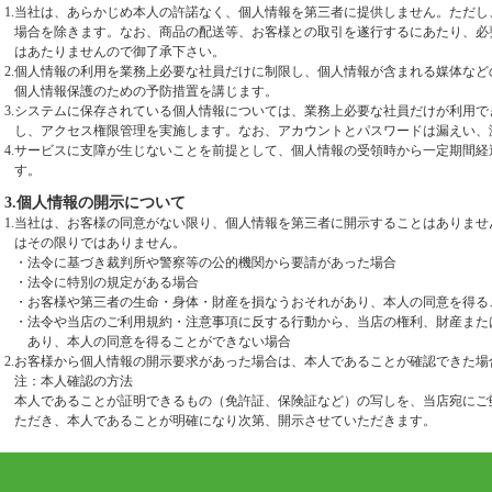
1.
当社は、あらかじめ本人の許諾なく、個人情報を第三者に提供しません。ただし
場合を除きます。なお、商品の配送等、お客様との取引を遂行するにあたり、必
はあたりませんので御了承下さい。
2.
個人情報の利用を業務上必要な社員だけに制限し、個人情報が含まれる媒体など
個人情報保護のための予防措置を講じます。
3.
システムに保存されている個人情報については、業務上必要な社員だけが利用で
し、アクセス権限管理を実施します。なお、アカウントとパスワードは漏えい、
4.
サービスに支障が生じないことを前提として、個人情報の受領時から一定期間経
す。
3.個人情報の開示について
1.
当社は、お客様の同意がない限り、個人情報を第三者に開示することはありませ
はその限りではありません。
・
法令に基づき裁判所や警察等の公的機関から要請があった場合
・
法令に特別の規定がある場合
・
お客様や第三者の生命・身体・財産を損なうおそれがあり、本人の同意を得る
・
法令や当店のご利用規約・注意事項に反する行動から、当店の権利、財産また
あり、本人の同意を得ることができない場合
2.
お客様から個人情報の開示要求があった場合は、本人であることが確認できた場
注：本人確認の方法
本人であることが証明できるもの（免許証、保険証など）の写しを、当店宛にご
ただき、本人であることが明確になり次第、開示させていただきます。