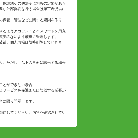
、保護法その他法令に別異の定めがある
要な外部委託を行う場合は第三者提供に
の保管・管理などに関する規則を作り、
きるようアカウントとパスワードを用意
滅失のないよう厳重に管理します。
過後、個人情報は随時削除していきま
ん。ただし、以下の事例に該当する場合
ことができない場合
はサービスを保護または防禦する必要が
合に限り開示します。
郵送してください。内容を確認させてい