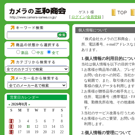
ゲスト 様
[
ログイン
/
会員登録
]
個人情報について
「株式会社カメラの三和商会」
所、電話番号、e-mailアド
あります。
新品
中古
全て
1.個人情報の利用目的につ
当社は個人情報を以下の目的で
1.
お客様が商品等の購入、プレゼ
お問い合わせへの対応、当社か
な範囲で、また、取引後のお客
客様の個人データを利用します
2.
お客様が贈答品等の相手先とし
住所、電話番号（携帯電話・F
営業日カレンダー
職、勤務先所在地、その他連絡
«
2026年8月
»
す。
S
M
T
W
T
F
S
3.
当社のサービス改善を行うため
1
4.
お客様からのご要望、お問い合わ
2
3
4
5
6
7
8
利用します。
9
10
11
12
13
14
15
16
17
18
19
20
21
22
2.個人情報の管理について