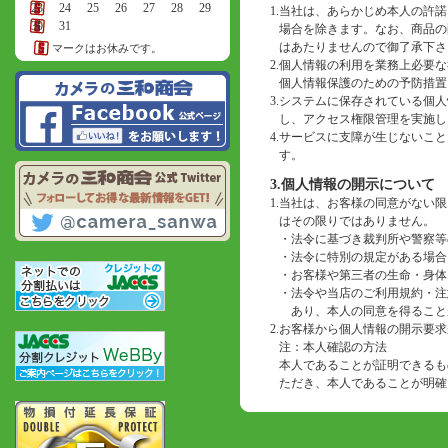
23
24
25
26
27
28
29
1.
当社は、あらかじめ本人の許諾
30
31
場合を除きます。なお、商品の
はあたりませんので御了承下さ
マークはお休みです。
2.
個人情報の利用を業務上必要な
個人情報保護のための予防措置
3.
システムに保存されている個人
し、アクセス権限管理を実施し
4.
サービスに支障が生じないこと
す。
3.個人情報の開示について
1.
当社は、お客様の同意がない限
はその限りではありません。
・
法令に基づき裁判所や警察等
・
法令に特別の規定がある場合
・
お客様や第三者の生命・身体
・
法令や当店のご利用規約・注
あり、本人の同意を得ること
2.
お客様から個人情報の開示要求
注：本人確認の方法
本人であることが証明できるも
ただき、本人であることが明確