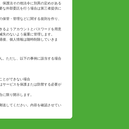
、保護法その他法令に別異の定めがある
要な外部委託を行う場合は第三者提供に
の保管・管理などに関する規則を作り、
きるようアカウントとパスワードを用意
滅失のないよう厳重に管理します。
過後、個人情報は随時削除していきま
ん。ただし、以下の事例に該当する場合
ことができない場合
はサービスを保護または防禦する必要が
合に限り開示します。
郵送してください。内容を確認させてい