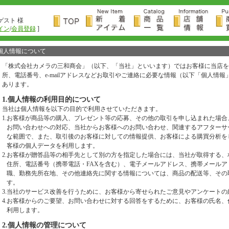
ゲスト 様
イン
/
会員登録
]
個人情報について
「株式会社カメラの三和商会」（以下、「当社」といいます）ではお客様に当店を
所、電話番号、e-mailアドレスなどお取引やご連絡に必要な情報（以下「個人情
あります。
1.個人情報の利用目的について
当社は個人情報を以下の目的で利用させていただきます。
1.
お客様が商品等の購入、プレゼント等の応募、その他の取引を申し込まれた場合
お問い合わせへの対応、当社からお客様へのお問い合わせ、関連するアフターサ
な範囲で、また、取引後のお客様に対しての情報提供、お客様による購買分析を
客様の個人データを利用します。
2.
お客様が贈答品等の相手先として別の方を指定した場合には、当社が取得する、
住所、電話番号（携帯電話・FAXを含む）、電子メールアドレス、携帯メール
職、勤務先所在地、その他連絡先に関する情報については、商品の配送等、その
す。
3.
当社のサービス改善を行うために、お客様から寄せられたご意見やアンケートの
4.
お客様からのご要望、お問い合わせに対する回答をするために、お客様の氏名、住所
利用します。
2.個人情報の管理について