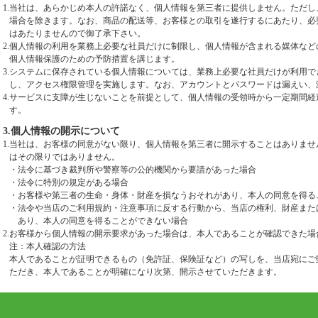
1.
当社は、あらかじめ本人の許諾なく、個人情報を第三者に提供しません。ただし
場合を除きます。なお、商品の配送等、お客様との取引を遂行するにあたり、必
はあたりませんので御了承下さい。
2.
個人情報の利用を業務上必要な社員だけに制限し、個人情報が含まれる媒体など
個人情報保護のための予防措置を講じます。
3.
システムに保存されている個人情報については、業務上必要な社員だけが利用で
し、アクセス権限管理を実施します。なお、アカウントとパスワードは漏えい、
4.
サービスに支障が生じないことを前提として、個人情報の受領時から一定期間経
す。
3.個人情報の開示について
1.
当社は、お客様の同意がない限り、個人情報を第三者に開示することはありませ
はその限りではありません。
・
法令に基づき裁判所や警察等の公的機関から要請があった場合
・
法令に特別の規定がある場合
・
お客様や第三者の生命・身体・財産を損なうおそれがあり、本人の同意を得る
・
法令や当店のご利用規約・注意事項に反する行動から、当店の権利、財産また
あり、本人の同意を得ることができない場合
2.
お客様から個人情報の開示要求があった場合は、本人であることが確認できた場
注：本人確認の方法
本人であることが証明できるもの（免許証、保険証など）の写しを、当店宛にご
ただき、本人であることが明確になり次第、開示させていただきます。