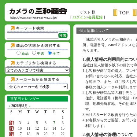
ゲスト 様
[
ログイン
/
会員登録
]
個人情報について
「株式会社カメラの三和商会」
所、電話番号、e-mailアド
あります。
新品
中古
全て
1.個人情報の利用目的につ
当社は個人情報を以下の目的で
1.
お客様が商品等の購入、プレゼ
お問い合わせへの対応、当社か
な範囲で、また、取引後のお客
客様の個人データを利用します
2.
お客様が贈答品等の相手先とし
住所、電話番号（携帯電話・F
営業日カレンダー
職、勤務先所在地、その他連絡
«
2026年8月
»
す。
S
M
T
W
T
F
S
3.
当社のサービス改善を行うため
1
4.
お客様からのご要望、お問い合わ
2
3
4
5
6
7
8
利用します。
9
10
11
12
13
14
15
16
17
18
19
20
21
22
2.個人情報の管理について