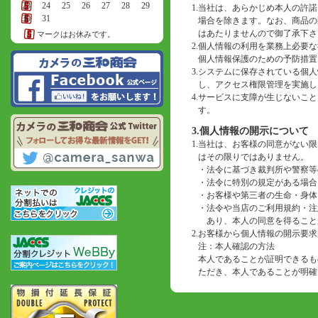
23
24
25
26
27
28
29
1.
当社は、あらかじめ本人の許諾
30
31
場合を除きます。なお、商品の
はあたりませんので御了承下さ
マークはお休みです。
2.
個人情報の利用を業務上必要な
個人情報保護のための予防措置
3.
システムに保存されている個人
し、アクセス権限管理を実施し
4.
サービスに支障が生じないこと
す。
3.個人情報の開示について
1.
当社は、お客様の同意がない限
はその限りではありません。
・
法令に基づき裁判所や警察等
・
法令に特別の規定がある場合
・
お客様や第三者の生命・身体
・
法令や当店のご利用規約・注
あり、本人の同意を得ること
2.
お客様から個人情報の開示要求
注：本人確認の方法
本人であることが証明できるも
ただき、本人であることが明確