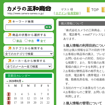
ゲスト 様
[
ログイン
/
会員登録
]
個人情報について
「株式会社カメラの三和商会」
所、電話番号、e-mailアド
あります。
新品
中古
全て
1.個人情報の利用目的につ
当社は個人情報を以下の目的で
1.
お客様が商品等の購入、プレゼ
お問い合わせへの対応、当社か
な範囲で、また、取引後のお客
客様の個人データを利用します
2.
お客様が贈答品等の相手先とし
住所、電話番号（携帯電話・F
営業日カレンダー
職、勤務先所在地、その他連絡
«
2026年8月
»
す。
S
M
T
W
T
F
S
3.
当社のサービス改善を行うため
1
4.
お客様からのご要望、お問い合わ
2
3
4
5
6
7
8
利用します。
9
10
11
12
13
14
15
16
17
18
19
20
21
22
2.個人情報の管理について