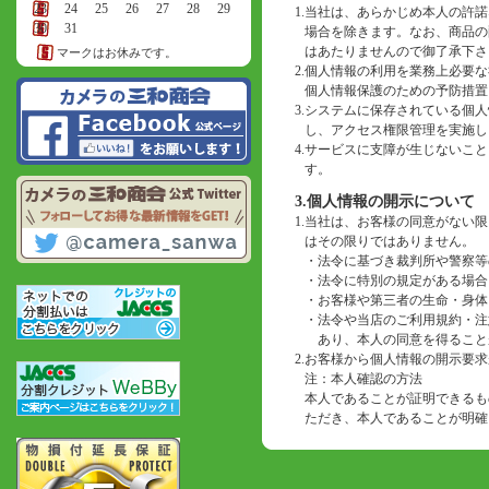
23
24
25
26
27
28
29
1.
当社は、あらかじめ本人の許諾
30
31
場合を除きます。なお、商品の
はあたりませんので御了承下さ
マークはお休みです。
2.
個人情報の利用を業務上必要な
個人情報保護のための予防措置
3.
システムに保存されている個人
し、アクセス権限管理を実施し
4.
サービスに支障が生じないこと
す。
3.個人情報の開示について
1.
当社は、お客様の同意がない限
はその限りではありません。
・
法令に基づき裁判所や警察等
・
法令に特別の規定がある場合
・
お客様や第三者の生命・身体
・
法令や当店のご利用規約・注
あり、本人の同意を得ること
2.
お客様から個人情報の開示要求
注：本人確認の方法
本人であることが証明できるも
ただき、本人であることが明確