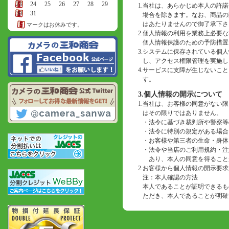
23
24
25
26
27
28
29
1.
当社は、あらかじめ本人の許諾
30
31
場合を除きます。なお、商品の
はあたりませんので御了承下さ
マークはお休みです。
2.
個人情報の利用を業務上必要な
個人情報保護のための予防措置
3.
システムに保存されている個人
し、アクセス権限管理を実施し
4.
サービスに支障が生じないこと
す。
3.個人情報の開示について
1.
当社は、お客様の同意がない限
はその限りではありません。
・
法令に基づき裁判所や警察等
・
法令に特別の規定がある場合
・
お客様や第三者の生命・身体
・
法令や当店のご利用規約・注
あり、本人の同意を得ること
2.
お客様から個人情報の開示要求
注：本人確認の方法
本人であることが証明できるも
ただき、本人であることが明確