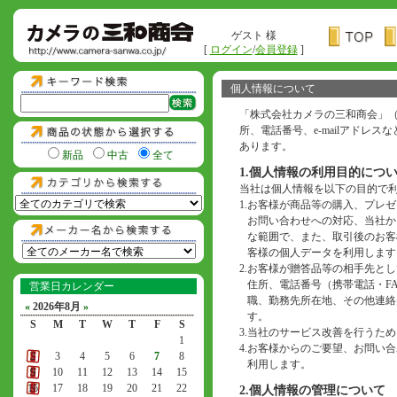
ゲスト 様
[
ログイン
/
会員登録
]
個人情報について
「株式会社カメラの三和商会」
所、電話番号、e-mailアド
あります。
新品
中古
全て
1.個人情報の利用目的につ
当社は個人情報を以下の目的で
1.
お客様が商品等の購入、プレゼ
お問い合わせへの対応、当社か
な範囲で、また、取引後のお客
客様の個人データを利用します
2.
お客様が贈答品等の相手先とし
住所、電話番号（携帯電話・F
営業日カレンダー
職、勤務先所在地、その他連絡
«
2026年8月
»
す。
S
M
T
W
T
F
S
3.
当社のサービス改善を行うため
1
4.
お客様からのご要望、お問い合わ
2
3
4
5
6
7
8
利用します。
9
10
11
12
13
14
15
16
17
18
19
20
21
22
2.個人情報の管理について