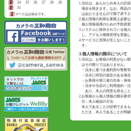
23
24
25
26
27
28
29
1.
当社は、あらかじめ本人の許諾
30
31
場合を除きます。なお、商品の
はあたりませんので御了承下さ
マークはお休みです。
2.
個人情報の利用を業務上必要な
個人情報保護のための予防措置
3.
システムに保存されている個人
し、アクセス権限管理を実施し
4.
サービスに支障が生じないこと
す。
3.個人情報の開示について
1.
当社は、お客様の同意がない限
はその限りではありません。
・
法令に基づき裁判所や警察等
・
法令に特別の規定がある場合
・
お客様や第三者の生命・身体
・
法令や当店のご利用規約・注
あり、本人の同意を得ること
2.
お客様から個人情報の開示要求
注：本人確認の方法
本人であることが証明できるも
ただき、本人であることが明確