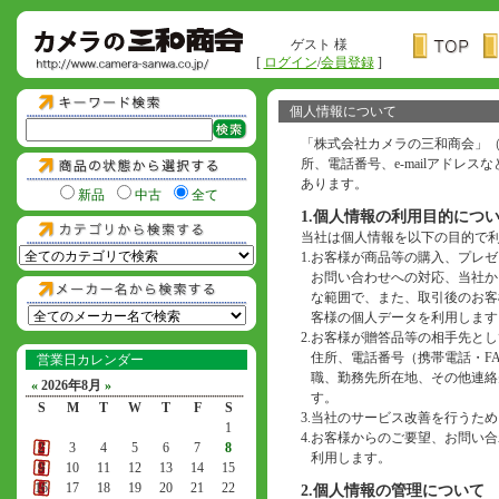
ゲスト 様
[
ログイン
/
会員登録
]
個人情報について
「株式会社カメラの三和商会」
所、電話番号、e-mailアド
あります。
新品
中古
全て
1.個人情報の利用目的につ
当社は個人情報を以下の目的で
1.
お客様が商品等の購入、プレゼ
お問い合わせへの対応、当社か
な範囲で、また、取引後のお客
客様の個人データを利用します
2.
お客様が贈答品等の相手先とし
住所、電話番号（携帯電話・F
営業日カレンダー
職、勤務先所在地、その他連絡
«
2026年8月
»
す。
S
M
T
W
T
F
S
3.
当社のサービス改善を行うため
1
4.
お客様からのご要望、お問い合わ
2
3
4
5
6
7
8
利用します。
9
10
11
12
13
14
15
16
17
18
19
20
21
22
2.個人情報の管理について