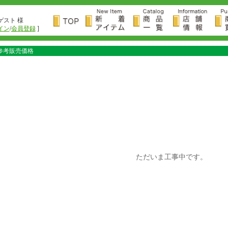
ゲスト 様
イン
/
会員登録
]
参考販売価格
ただいま工事中です。