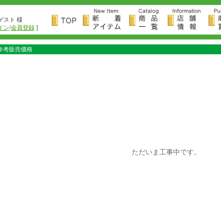
ゲスト 様
イン
/
会員登録
]
参考販売価格
ただいま工事中です。