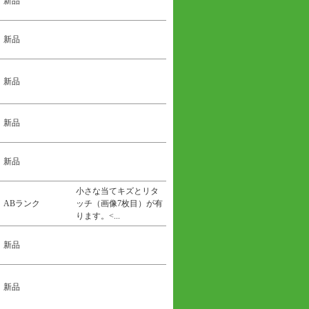
新品
新品
新品
新品
新品
小さな当てキズとリタ
ABランク
ッチ（画像7枚目）が有
ります。<...
新品
新品