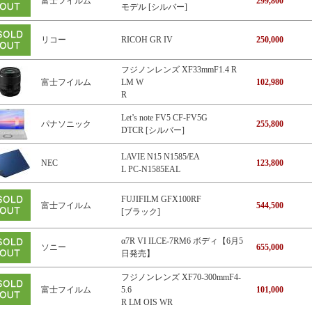
富士フイルム
299,800
モデル [シルバー]
リコー
RICOH GR IV
250,000
フジノンレンズ XF33mmF1.4 R
富士フイルム
LM W
102,980
R
Let’s note FV5 CF-FV5G
パナソニック
255,800
DTCR [シルバー]
LAVIE N15 N1585/EA
NEC
123,800
L PC-N1585EAL
FUJIFILM GFX100RF
富士フイルム
544,500
[ブラック]
α7R VI ILCE-7RM6 ボディ【6月5
ソニー
655,000
日発売】
フジノンレンズ XF70-300mmF4-
富士フイルム
5.6
101,000
R LM OIS WR