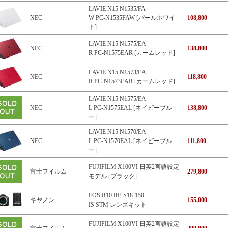
LAVIE N15 N1535/FA
NEC
W PC-N1535FAW [パールホワイ
108,800
ト]
LAVIE N15 N1575/EA
NEC
138,800
R PC-N1575EAR [カームレッド]
LAVIE N15 N1573/EA
NEC
118,800
R PC-N1573EAR [カームレッド]
LAVIE N15 N1575/EA
NEC
L PC-N1575EAL [ネイビーブル
138,800
ー]
LAVIE N15 N1570/EA
NEC
L PC-N1570EAL [ネイビーブル
111,800
ー]
FUJIFILM X100VI 日英2言語設定
富士フイルム
279,800
モデル [ブラック]
EOS R10 RF-S18-150
キヤノン
155,000
IS STM レンズキット
FUJIFILM X100VI 日英2言語設定