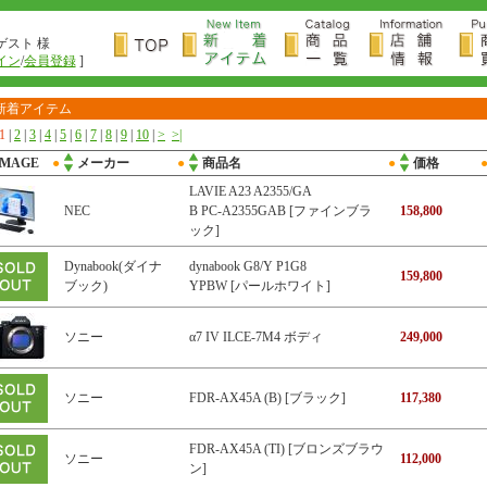
ゲスト 様
イン
/
会員登録
]
新着アイテム
1
|
2
|
3
|
4
|
5
|
6
|
7
|
8
|
9
|
10
|
>
>|
IMAGE
●
メーカー
●
商品名
●
価格
LAVIE A23 A2355/GA
NEC
B PC-A2355GAB [ファインブラ
158,800
ック]
Dynabook(ダイナ
dynabook G8/Y P1G8
159,800
ブック)
YPBW [パールホワイト]
ソニー
α7 IV ILCE-7M4 ボディ
249,000
ソニー
FDR-AX45A (B) [ブラック]
117,380
FDR-AX45A (TI) [ブロンズブラウ
ソニー
112,000
ン]