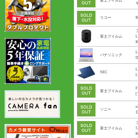
富士フイルム
リコー
R
富士フイルム
L
R
L
パナソニック
L
NEC
L
F
富士フイルム
α
ソニー
富士フイルム
5
R