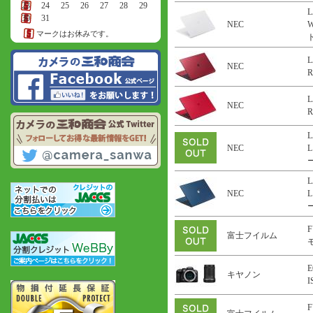
23
24
25
26
27
28
29
L
30
31
NEC
マークはお休みです。
ト
L
NEC
R
L
NEC
R
L
NEC
L
ー
L
NEC
L
ー
F
富士フイルム
E
キヤノン
F