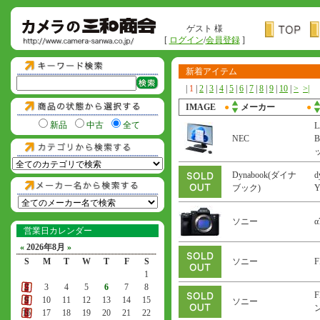
ゲスト 様
[
ログイン
/
会員登録
]
新着アイテム
|
1
|
2
|
3
|
4
|
5
|
6
|
7
|
8
|
9
|
10
|
>
>|
IMAGE
●
メーカー
●
新品
中古
全て
L
NEC
B
Dynabook(ダイナ
d
ブック)
ソニー
α
営業日カレンダー
«
2026年8月
»
S
M
T
W
T
F
S
ソニー
F
1
2
3
4
5
6
7
8
F
9
10
11
12
13
14
15
ソニー
ン
16
17
18
19
20
21
22