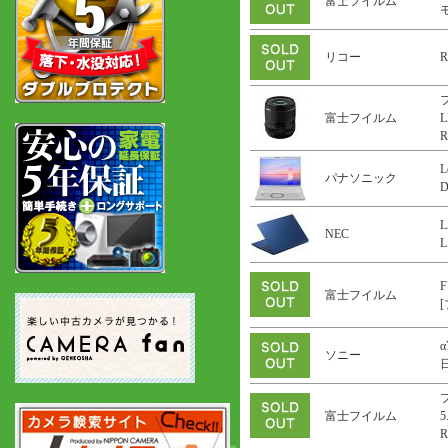
富士フイルム
リコー
R
富士フイルム
L
R
L
パナソニック
L
NEC
L
F
富士フイルム
α
ソニー
富士フイルム
5
R