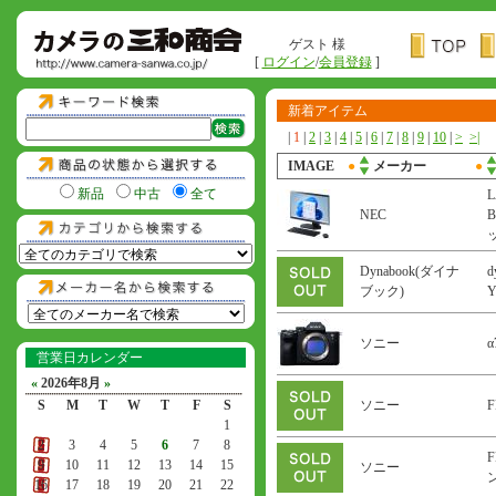
ゲスト 様
[
ログイン
/
会員登録
]
新着アイテム
|
1
|
2
|
3
|
4
|
5
|
6
|
7
|
8
|
9
|
10
|
>
>|
IMAGE
●
メーカー
●
新品
中古
全て
L
NEC
B
Dynabook(ダイナ
d
ブック)
ソニー
α
営業日カレンダー
«
2026年8月
»
S
M
T
W
T
F
S
ソニー
F
1
2
3
4
5
6
7
8
F
9
10
11
12
13
14
15
ソニー
ン
16
17
18
19
20
21
22