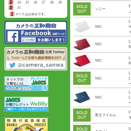
23
24
25
26
27
28
29
F
30
31
ソニー
ン
マークはお休みです。
L
NEC
ト
L
NEC
R
L
NEC
R
L
NEC
L
ー
L
NEC
L
ー
F
富士フイルム
E