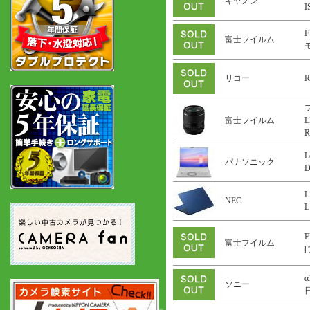
キヤノン
F
富士フイルム
リコー
R
富士フイルム
L
R
L
パナソニック
L
NEC
L
F
富士フイルム
α
ソニー