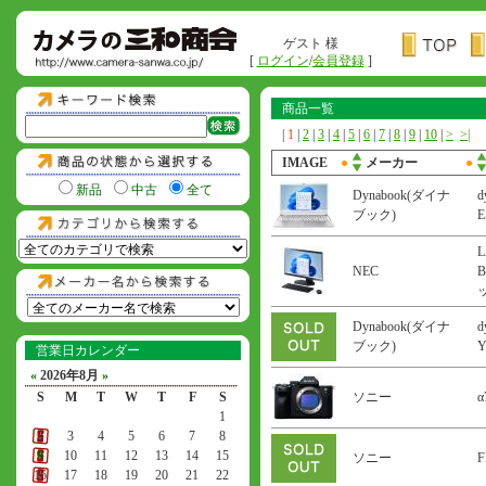
ゲスト 様
[
ログイン
/
会員登録
]
商品一覧
|
1
|
2
|
3
|
4
|
5
|
6
|
7
|
8
|
9
|
10
|
>
>|
IMAGE
●
メーカー
●
新品
中古
全て
Dynabook(ダイナ
d
ブック)
L
NEC
B
Dynabook(ダイナ
d
ブック)
営業日カレンダー
«
2026年8月
»
S
M
T
W
T
F
S
ソニー
α
1
2
3
4
5
6
7
8
9
10
11
12
13
14
15
ソニー
F
16
17
18
19
20
21
22