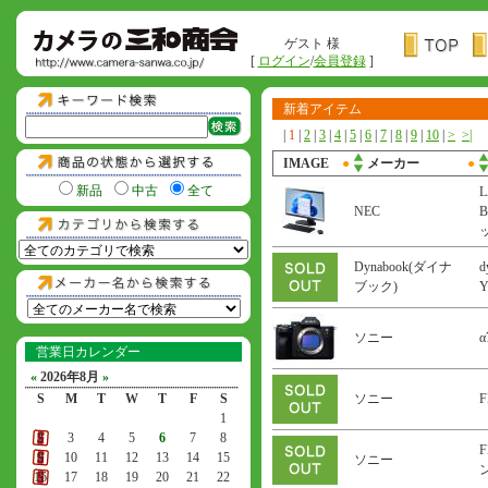
ゲスト 様
[
ログイン
/
会員登録
]
新着アイテム
|
1
|
2
|
3
|
4
|
5
|
6
|
7
|
8
|
9
|
10
|
>
>|
IMAGE
●
メーカー
●
新品
中古
全て
L
NEC
B
Dynabook(ダイナ
d
ブック)
ソニー
α
営業日カレンダー
«
2026年8月
»
S
M
T
W
T
F
S
ソニー
F
1
2
3
4
5
6
7
8
F
9
10
11
12
13
14
15
ソニー
ン
16
17
18
19
20
21
22