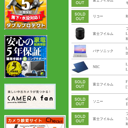
富士フイルム
リコー
R
富士フイルム
L
R
L
パナソニック
L
NEC
L
F
富士フイルム
α
ソニー
富士フイルム
5
R