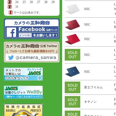
23
24
25
26
27
28
29
L
30
31
NEC
マークはお休みです。
ト
L
NEC
R
L
NEC
R
L
NEC
L
ー
L
NEC
L
ー
F
富士フイルム
E
キヤノン
F