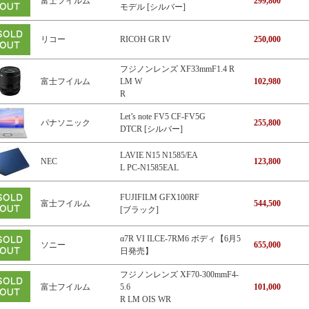
富士フイルム
299,800
モデル [シルバー]
リコー
RICOH GR IV
250,000
フジノンレンズ XF33mmF1.4 R
富士フイルム
LM W
102,980
R
Let’s note FV5 CF-FV5G
パナソニック
255,800
DTCR [シルバー]
LAVIE N15 N1585/EA
NEC
123,800
L PC-N1585EAL
FUJIFILM GFX100RF
富士フイルム
544,500
[ブラック]
α7R VI ILCE-7RM6 ボディ【6月5
ソニー
655,000
日発売】
フジノンレンズ XF70-300mmF4-
富士フイルム
5.6
101,000
R LM OIS WR