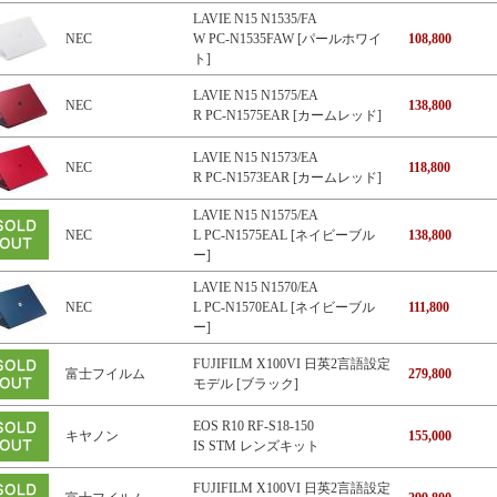
LAVIE N15 N1535/FA
NEC
W PC-N1535FAW [パールホワイ
108,800
ト]
LAVIE N15 N1575/EA
NEC
138,800
R PC-N1575EAR [カームレッド]
LAVIE N15 N1573/EA
NEC
118,800
R PC-N1573EAR [カームレッド]
LAVIE N15 N1575/EA
NEC
L PC-N1575EAL [ネイビーブル
138,800
ー]
LAVIE N15 N1570/EA
NEC
L PC-N1570EAL [ネイビーブル
111,800
ー]
FUJIFILM X100VI 日英2言語設定
富士フイルム
279,800
モデル [ブラック]
EOS R10 RF-S18-150
キヤノン
155,000
IS STM レンズキット
FUJIFILM X100VI 日英2言語設定