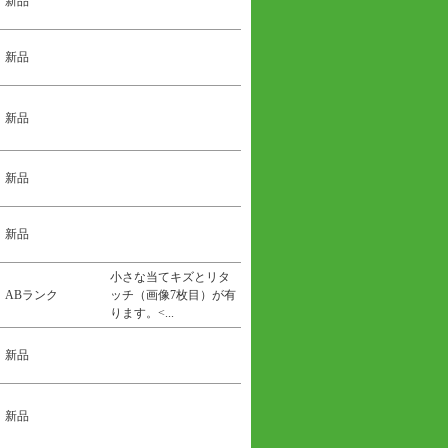
新品
新品
新品
新品
新品
小さな当てキズとリタ
ABランク
ッチ（画像7枚目）が有
ります。<...
新品
新品