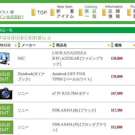
ゲスト 様
イン
/
会員登録
]
商品一覧
1
|
2
|
3
|
4
|
5
|
6
|
7
|
8
|
9
|
10
|
>
>|
IMAGE
●
メーカー
●
商品名
●
価格
LAVIE A23 A2355/GA
NEC
B PC-A2355GAB [ファインブラ
158,800
ック]
Dynabook(ダイナ
dynabook G8/Y P1G8
159,800
ブック)
YPBW [パールホワイト]
ソニー
α7 IV ILCE-7M4 ボディ
247,000
ソニー
FDR-AX45A (B) [ブラック]
117,380
FDR-AX45A (TI) [ブロンズブラウ
ソニー
112,000
ン]