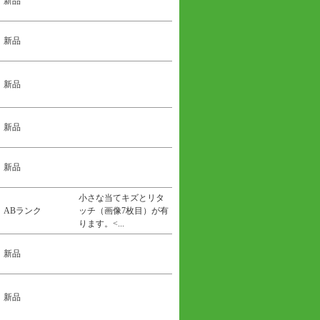
新品
新品
新品
新品
新品
小さな当てキズとリタ
ABランク
ッチ（画像7枚目）が有
ります。<...
新品
新品