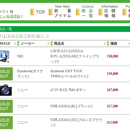
ゲスト 様
イン
/
会員登録
]
商品一覧
1
|
2
|
3
|
4
|
5
|
6
|
7
|
8
|
9
|
10
|
>
>|
IMAGE
●
メーカー
●
商品名
●
価格
LAVIE A23 A2355/GA
NEC
B PC-A2355GAB [ファインブラ
158,800
ック]
Dynabook(ダイナ
dynabook G8/Y P1G8
159,800
ブック)
YPBW [パールホワイト]
ソニー
α7 IV ILCE-7M4 ボディ
247,000
ソニー
FDR-AX45A (B) [ブラック]
117,380
FDR-AX45A (TI) [ブロンズブラウ
ソニー
112,000
ン]