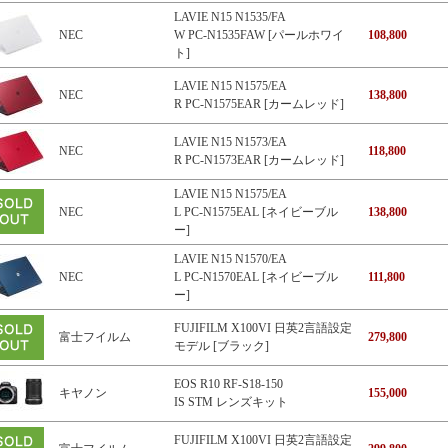
LAVIE N15 N1535/FA
NEC
W PC-N1535FAW [パールホワイ
108,800
ト]
LAVIE N15 N1575/EA
NEC
138,800
R PC-N1575EAR [カームレッド]
LAVIE N15 N1573/EA
NEC
118,800
R PC-N1573EAR [カームレッド]
LAVIE N15 N1575/EA
NEC
L PC-N1575EAL [ネイビーブル
138,800
ー]
LAVIE N15 N1570/EA
NEC
L PC-N1570EAL [ネイビーブル
111,800
ー]
FUJIFILM X100VI 日英2言語設定
富士フイルム
279,800
モデル [ブラック]
EOS R10 RF-S18-150
キヤノン
155,000
IS STM レンズキット
FUJIFILM X100VI 日英2言語設定