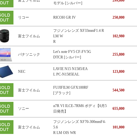
富士フイルム
299,800
モデル [シルバー]
リコー
RICOH GR IV
250,000
フジノンレンズ XF33mmF1.4 R
富士フイルム
LM W
102,980
R
Let’s note FV5 CF-FV5G
パナソニック
255,800
DTCR [シルバー]
LAVIE N15 N1585/EA
NEC
123,800
L PC-N1585EAL
FUJIFILM GFX100RF
富士フイルム
544,500
[ブラック]
α7R VI ILCE-7RM6 ボディ【6月5
ソニー
655,000
日発売】
フジノンレンズ XF70-300mmF4-
富士フイルム
5.6
101,000
R LM OIS WR