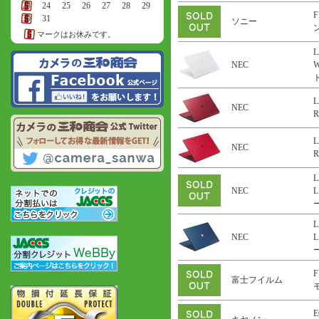
23
24
25
26
27
28
29
F
30
31
ソニー
ン
マークはお休みです。
L
NEC
ト
L
NEC
R
L
NEC
R
L
NEC
L
ー
L
NEC
L
ー
F
富士フイルム
E