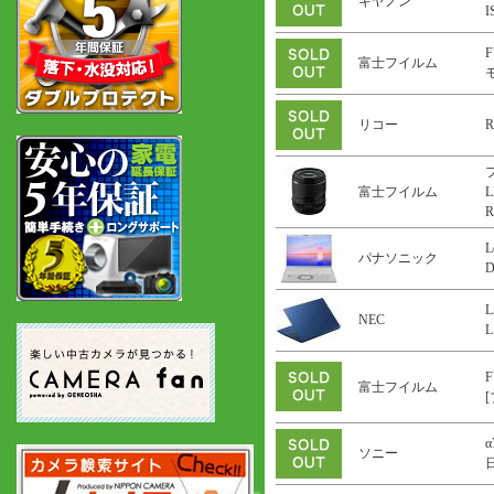
キヤノン
F
富士フイルム
リコー
R
富士フイルム
L
R
L
パナソニック
L
NEC
L
F
富士フイルム
α
ソニー