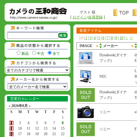
ゲスト 様
[
ログイン
/
会員登録
]
新着アイテム
|
1
|
2
|
3
|
4
|
5
|
6
|
7
|
8
|
9
|
10
|
>
>|
IMAGE
●
メーカー
●
新品
中古
全て
Dynabook(ダイナ
d
ブック)
L
NEC
B
Dynabook(ダイナ
d
ブック)
営業日カレンダー
«
2026年8月
»
S
M
T
W
T
F
S
ソニー
α
1
2
3
4
5
6
7
8
9
10
11
12
13
14
15
ソニー
F
16
17
18
19
20
21
22