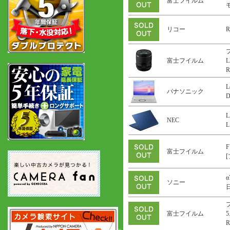
富士フイルム
リコー
R
富士フイルム
L
R
L
パナソニック
L
NEC
L
F
富士フイルム
α
ソニー
富士フイルム
5
R