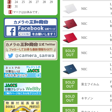
23
24
25
26
27
28
29
L
30
31
NEC
マークはお休みです。
ト
L
NEC
R
L
NEC
R
L
NEC
L
ー
L
NEC
L
ー
F
富士フイルム
E
キヤノン
F