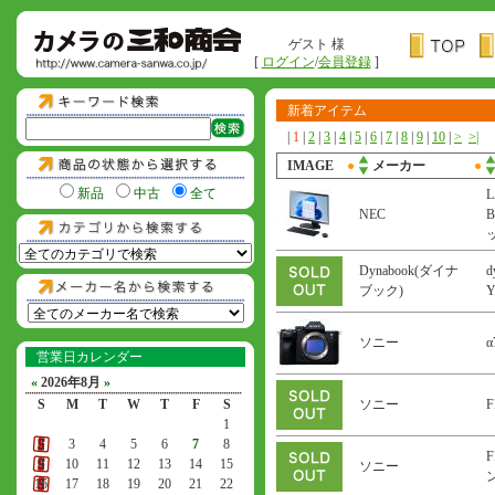
ゲスト 様
[
ログイン
/
会員登録
]
新着アイテム
|
1
|
2
|
3
|
4
|
5
|
6
|
7
|
8
|
9
|
10
|
>
>|
IMAGE
●
メーカー
●
新品
中古
全て
L
NEC
B
Dynabook(ダイナ
d
ブック)
ソニー
α
営業日カレンダー
«
2026年8月
»
S
M
T
W
T
F
S
ソニー
F
1
2
3
4
5
6
7
8
F
9
10
11
12
13
14
15
ソニー
ン
16
17
18
19
20
21
22