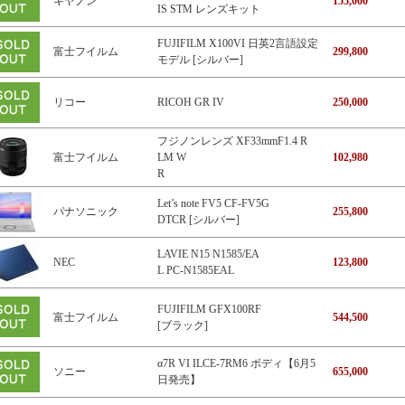
キヤノン
155,000
IS STM レンズキット
FUJIFILM X100VI 日英2言語設定
富士フイルム
299,800
モデル [シルバー]
リコー
RICOH GR IV
250,000
フジノンレンズ XF33mmF1.4 R
富士フイルム
LM W
102,980
R
Let’s note FV5 CF-FV5G
パナソニック
255,800
DTCR [シルバー]
LAVIE N15 N1585/EA
NEC
123,800
L PC-N1585EAL
FUJIFILM GFX100RF
富士フイルム
544,500
[ブラック]
α7R VI ILCE-7RM6 ボディ【6月5
ソニー
655,000
日発売】