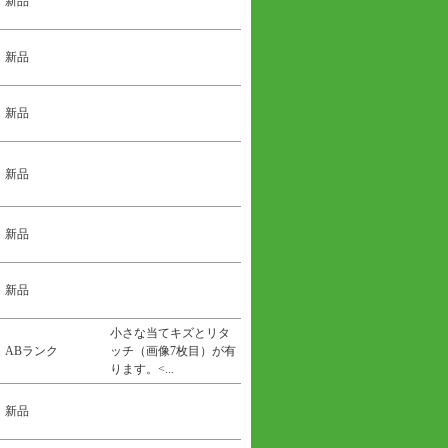
新品
新品
新品
新品
新品
新品
小さな当てキズとリタ
ABランク
ッチ（画像7枚目）が有
ります。<...
新品