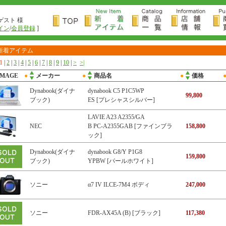
ゲスト 様
イン
/
会員登録
]
新着アイテム
1
|
2
|
3
|
4
|
5
|
6
|
7
|
8
|
9
|
10
|
>
>|
IMAGE
●
メーカー
●
商品名
●
価格
Dynabook(ダイナ
dynabook C5 P1C5WP
99,800
ブック)
ES [プレシャスシルバー]
LAVIE A23 A2355/GA
NEC
B PC-A2355GAB [ファインブラ
158,800
ック]
Dynabook(ダイナ
dynabook G8/Y P1G8
159,800
ブック)
YPBW [パールホワイト]
ソニー
α7 IV ILCE-7M4 ボディ
247,000
ソニー
FDR-AX45A (B) [ブラック]
117,380