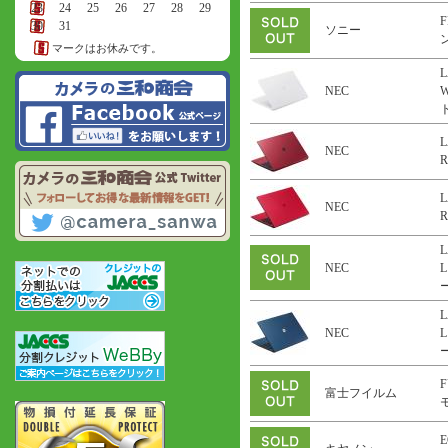
23
24
25
26
27
28
29
F
30
31
ソニー
ン
マークはお休みです。
L
NEC
ト
L
NEC
R
L
NEC
R
L
NEC
L
ー
L
NEC
L
ー
F
富士フイルム
E