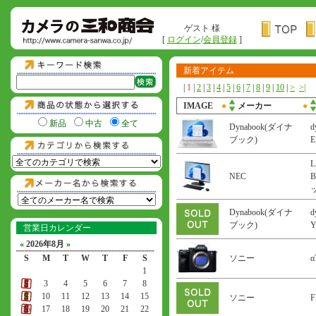
ゲスト 様
[
ログイン
/
会員登録
]
新着アイテム
|
1
|
2
|
3
|
4
|
5
|
6
|
7
|
8
|
9
|
10
|
>
>|
IMAGE
●
メーカー
●
新品
中古
全て
Dynabook(ダイナ
d
ブック)
L
NEC
B
Dynabook(ダイナ
d
ブック)
営業日カレンダー
«
2026年8月
»
S
M
T
W
T
F
S
ソニー
α
1
2
3
4
5
6
7
8
9
10
11
12
13
14
15
ソニー
F
16
17
18
19
20
21
22