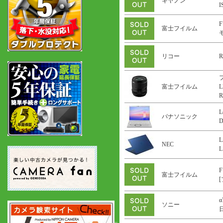
キヤノン
F
富士フイルム
リコー
R
富士フイルム
L
R
L
パナソニック
L
NEC
L
F
富士フイルム
α
ソニー