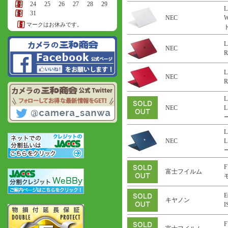
23
24
25
26
27
28
29
L
30
31
NEC
マークはお休みです。
ト
L
NEC
R
L
NEC
R
L
NEC
L
ー
L
NEC
L
ー
F
富士フイルム
E
キヤノン
F