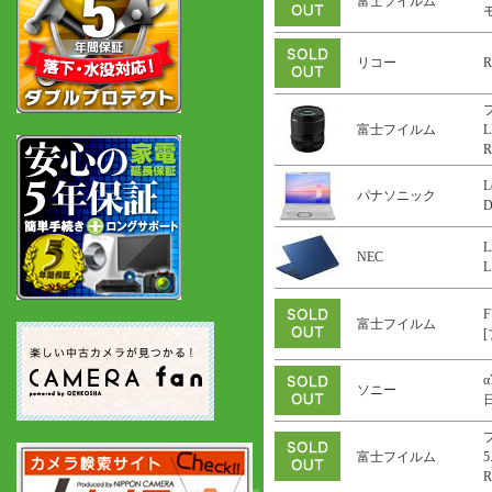
富士フイルム
リコー
R
富士フイルム
L
R
L
パナソニック
L
NEC
L
F
富士フイルム
α
ソニー
富士フイルム
5
R