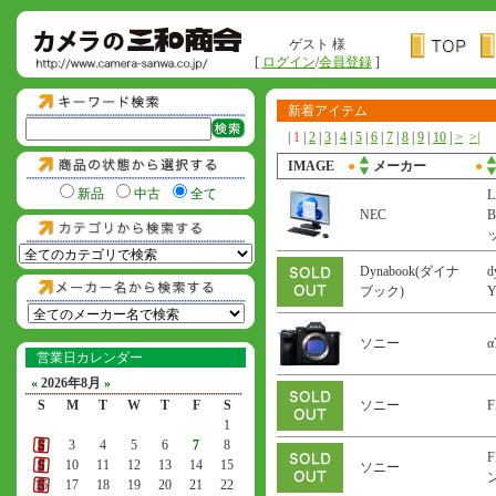
ゲスト 様
[
ログイン
/
会員登録
]
新着アイテム
|
1
|
2
|
3
|
4
|
5
|
6
|
7
|
8
|
9
|
10
|
>
>|
IMAGE
●
メーカー
●
新品
中古
全て
L
NEC
B
Dynabook(ダイナ
d
ブック)
ソニー
α
営業日カレンダー
«
2026年8月
»
S
M
T
W
T
F
S
ソニー
F
1
2
3
4
5
6
7
8
F
9
10
11
12
13
14
15
ソニー
ン
16
17
18
19
20
21
22