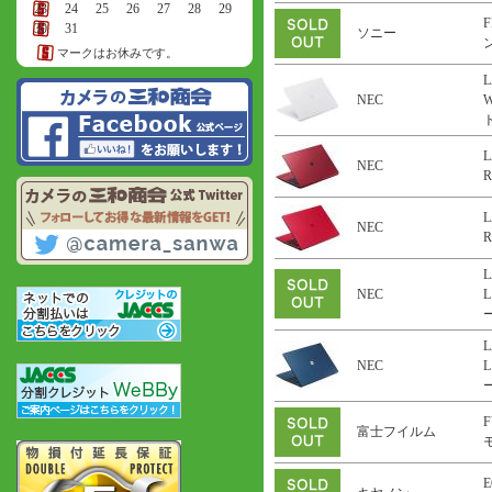
23
24
25
26
27
28
29
F
30
31
ソニー
ン
マークはお休みです。
L
NEC
ト
L
NEC
R
L
NEC
R
L
NEC
L
ー
L
NEC
L
ー
F
富士フイルム
E