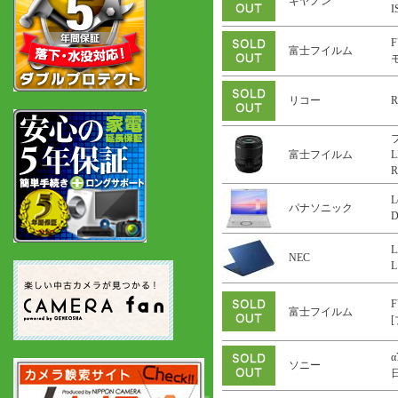
キヤノン
F
富士フイルム
リコー
R
富士フイルム
L
R
L
パナソニック
L
NEC
L
F
富士フイルム
α
ソニー