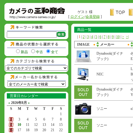
ゲスト 様
[
ログイン
/
会員登録
]
商品一覧
|
1
|
2
|
3
|
4
|
5
|
6
|
7
|
8
|
9
|
10
|
>
>|
IMAGE
●
メーカー
●
新品
中古
全て
Dynabook(ダイナ
d
ブック)
L
NEC
B
Dynabook(ダイナ
d
ブック)
営業日カレンダー
«
2026年8月
»
S
M
T
W
T
F
S
ソニー
α
1
2
3
4
5
6
7
8
9
10
11
12
13
14
15
ソニー
F
16
17
18
19
20
21
22