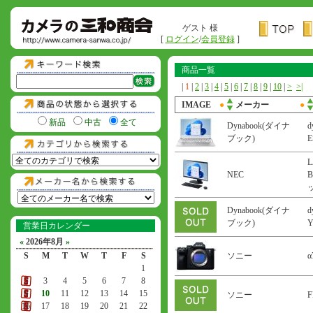
ゲスト 様
[
ログイン
/
会員登録
]
商品一覧
|
1
|
2
|
3
|
4
|
5
|
6
|
7
|
8
|
9
|
10
|
>
>|
IMAGE
●
メーカー
●
新品
中古
全て
Dynabook(ダイナ
d
ブック)
L
NEC
B
Dynabook(ダイナ
d
ブック)
営業日カレンダー
«
2026年8月
»
S
M
T
W
T
F
S
ソニー
α
1
2
3
4
5
6
7
8
9
10
11
12
13
14
15
ソニー
F
16
17
18
19
20
21
22