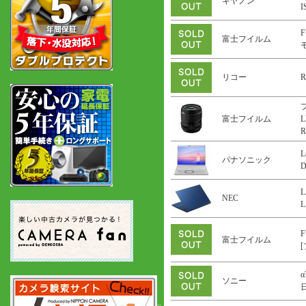
キヤノン
F
富士フイルム
リコー
R
富士フイルム
L
R
L
パナソニック
L
NEC
L
F
富士フイルム
α
ソニー