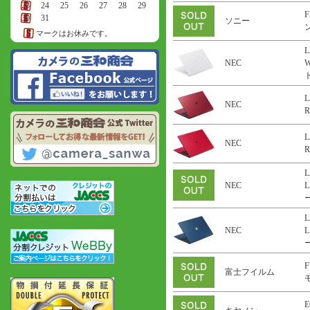
23
24
25
26
27
28
29
F
30
31
ソニー
ン
マークはお休みです。
L
NEC
ト
L
NEC
R
L
NEC
R
L
NEC
L
ー
L
NEC
L
ー
F
富士フイルム
E