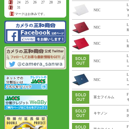
23
24
25
26
27
28
29
L
30
31
NEC
マークはお休みです。
ト
L
NEC
R
L
NEC
R
L
NEC
L
ー
L
NEC
L
ー
F
富士フイルム
E
キヤノン
F