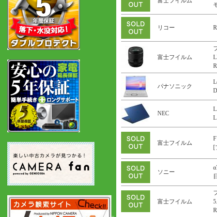
富士フイルム
リコー
R
富士フイルム
L
R
L
パナソニック
L
NEC
L
F
富士フイルム
α
ソニー
富士フイルム
5
R