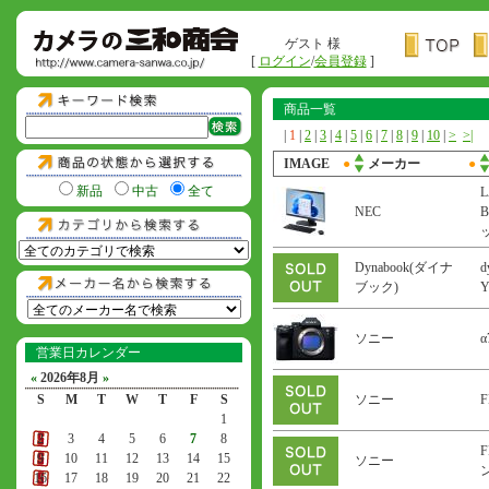
ゲスト 様
[
ログイン
/
会員登録
]
商品一覧
|
1
|
2
|
3
|
4
|
5
|
6
|
7
|
8
|
9
|
10
|
>
>|
IMAGE
●
メーカー
●
新品
中古
全て
L
NEC
B
Dynabook(ダイナ
d
ブック)
ソニー
α
営業日カレンダー
«
2026年8月
»
S
M
T
W
T
F
S
ソニー
F
1
2
3
4
5
6
7
8
F
9
10
11
12
13
14
15
ソニー
ン
16
17
18
19
20
21
22