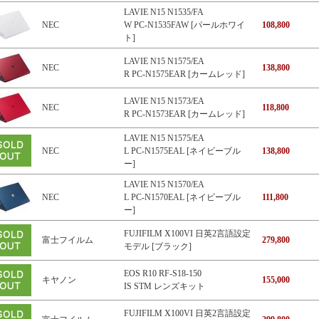
LAVIE N15 N1535/FA
NEC
W PC-N1535FAW [パールホワイ
108,800
ト]
LAVIE N15 N1575/EA
NEC
138,800
R PC-N1575EAR [カームレッド]
LAVIE N15 N1573/EA
NEC
118,800
R PC-N1573EAR [カームレッド]
LAVIE N15 N1575/EA
NEC
L PC-N1575EAL [ネイビーブル
138,800
ー]
LAVIE N15 N1570/EA
NEC
L PC-N1570EAL [ネイビーブル
111,800
ー]
FUJIFILM X100VI 日英2言語設定
富士フイルム
279,800
モデル [ブラック]
EOS R10 RF-S18-150
キヤノン
155,000
IS STM レンズキット
FUJIFILM X100VI 日英2言語設定