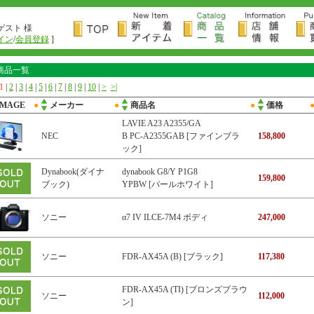
ゲスト 様
イン
/
会員登録
]
商品一覧
1
|
2
|
3
|
4
|
5
|
6
|
7
|
8
|
9
|
10
|
>
>|
IMAGE
●
メーカー
●
商品名
●
価格
LAVIE A23 A2355/GA
NEC
B PC-A2355GAB [ファインブラ
158,800
ック]
Dynabook(ダイナ
dynabook G8/Y P1G8
159,800
ブック)
YPBW [パールホワイト]
ソニー
α7 IV ILCE-7M4 ボディ
247,000
ソニー
FDR-AX45A (B) [ブラック]
117,380
FDR-AX45A (TI) [ブロンズブラウ
ソニー
112,000
ン]