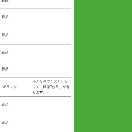
新品
新品
新品
新品
新品
小さな当てキズとリタ
ABランク
ッチ（画像7枚目）が有
ります。<...
新品
新品