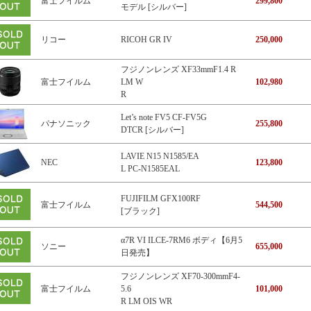
富士フイルム
299,800
モデル [シルバー]
リコー
RICOH GR IV
250,000
フジノンレンズ XF33mmF1.4 R
富士フイルム
LM W
102,980
R
Let’s note FV5 CF-FV5G
パナソニック
255,800
DTCR [シルバー]
LAVIE N15 N1585/EA
NEC
123,800
L PC-N1585EAL
FUJIFILM GFX100RF
富士フイルム
544,500
[ブラック]
α7R VI ILCE-7RM6 ボディ【6月5
ソニー
655,000
日発売】
フジノンレンズ XF70-300mmF4-
富士フイルム
5.6
101,000
R LM OIS WR