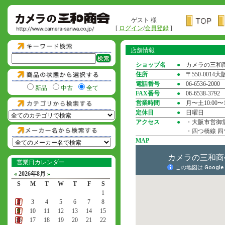
ゲスト 様
[
ログイン
/
会員登録
]
店舗情報
ショップ名
●
カメラの三和
住所
●
〒550-001
電話番号
●
06-6536-2000
新品
中古
全て
FAX番号
●
06-6538-3792
営業時間
●
月〜土10:00〜1
定休日
●
日曜日
アクセス
●
・大阪市営御堂
・四つ橋線 四
MAP
営業日カレンダー
«
2026年8月
»
S
M
T
W
T
F
S
1
2
3
4
5
6
7
8
9
10
11
12
13
14
15
16
17
18
19
20
21
22