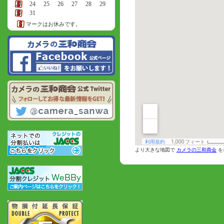
23
24
25
26
27
28
29
30
31
マークはお休みです。
より大きな地図で
カメラの三和商会
を