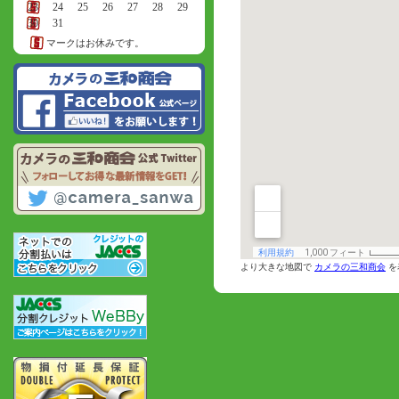
23
24
25
26
27
28
29
30
31
マークはお休みです。
より大きな地図で
カメラの三和商会
を