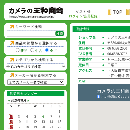
ゲスト 様
[
ログイン
/
会員登録
]
店舗情報
ショップ名
●
カメラの三和
住所
●
〒550-001
電話番号
●
06-6536-2000
新品
中古
全て
FAX番号
●
06-6538-3792
営業時間
●
月〜土10:00〜1
定休日
●
日曜日
アクセス
●
・大阪市営御堂
・四つ橋線 四
MAP
営業日カレンダー
«
2026年8月
»
S
M
T
W
T
F
S
1
2
3
4
5
6
7
8
9
10
11
12
13
14
15
16
17
18
19
20
21
22