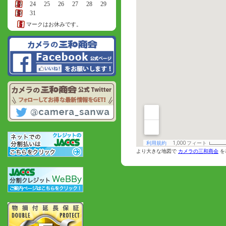
23
24
25
26
27
28
29
30
31
マークはお休みです。
より大きな地図で
カメラの三和商会
を