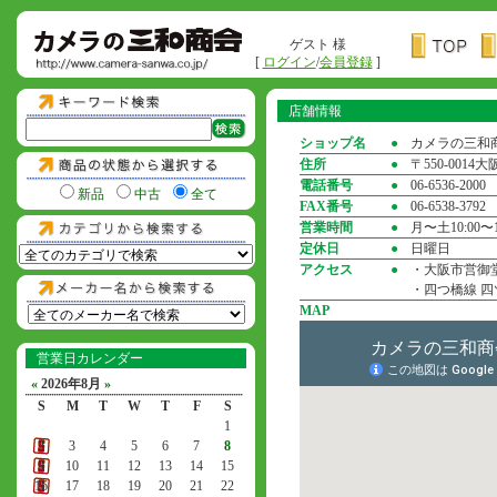
ゲスト 様
[
ログイン
/
会員登録
]
店舗情報
ショップ名
●
カメラの三和
住所
●
〒550-001
電話番号
●
06-6536-2000
新品
中古
全て
FAX番号
●
06-6538-3792
営業時間
●
月〜土10:00〜1
定休日
●
日曜日
アクセス
●
・大阪市営御堂
・四つ橋線 四
MAP
営業日カレンダー
«
2026年8月
»
S
M
T
W
T
F
S
1
2
3
4
5
6
7
8
9
10
11
12
13
14
15
16
17
18
19
20
21
22