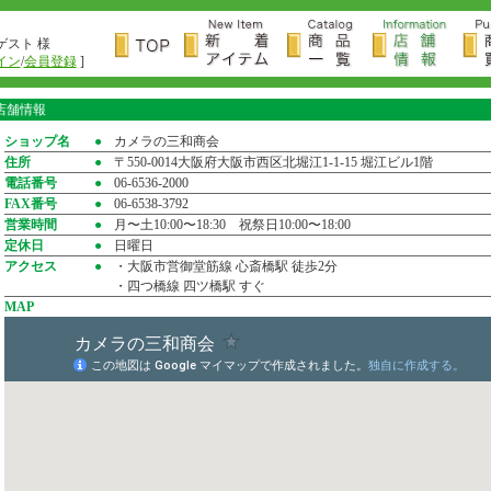
ゲスト 様
イン
/
会員登録
]
店舗情報
ショップ名
●
カメラの三和商会
住所
●
〒550-0014大阪府大阪市西区北堀江1-1-15 堀江ビル1階
電話番号
●
06-6536-2000
FAX番号
●
06-6538-3792
営業時間
●
月〜土10:00〜18:30 祝祭日10:00〜18:00
定休日
●
日曜日
アクセス
●
・大阪市営御堂筋線 心斎橋駅 徒歩2分
・四つ橋線 四ツ橋駅 すぐ
MAP