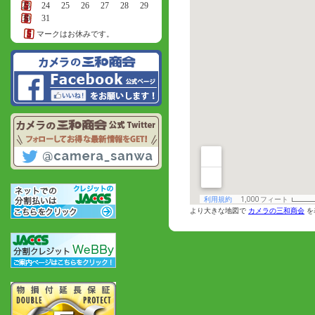
23
24
25
26
27
28
29
30
31
マークはお休みです。
より大きな地図で
カメラの三和商会
を