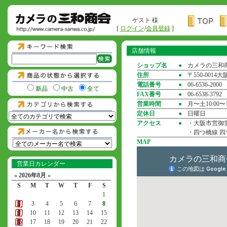
ゲスト 様
[
ログイン
/
会員登録
]
店舗情報
ショップ名
●
カメラの三和
住所
●
〒550-001
電話番号
●
06-6536-2000
新品
中古
全て
FAX番号
●
06-6538-3792
営業時間
●
月〜土10:00〜1
定休日
●
日曜日
アクセス
●
・大阪市営御堂
・四つ橋線 四
MAP
営業日カレンダー
«
2026年8月
»
S
M
T
W
T
F
S
1
2
3
4
5
6
7
8
9
10
11
12
13
14
15
16
17
18
19
20
21
22