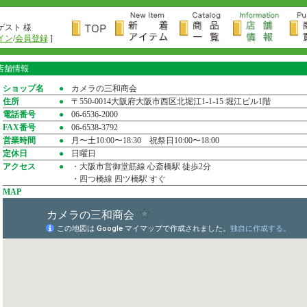
ゲスト 様
イン
/
会員登録
]
店舗情報
ショップ名
●
カメラの三和商会
住所
●
〒550-0014大阪府大阪市西区北堀江1-1-15 堀江ビル1階
電話番号
●
06-6536-2000
FAX番号
●
06-6538-3792
営業時間
●
月〜土10:00〜18:30 祝祭日10:00〜18:00
定休日
●
日曜日
アクセス
●
・大阪市営御堂筋線 心斎橋駅 徒歩2分
・四つ橋線 四ツ橋駅 すぐ
MAP