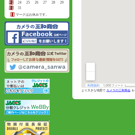
23
24
25
26
27
28
29
30
31
マークはお休みです。
より大きな地図で
カメラの三和商会
を