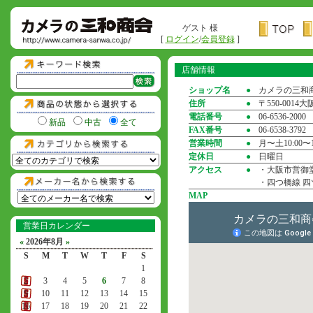
ゲスト 様
[
ログイン
/
会員登録
]
店舗情報
ショップ名
●
カメラの三和
住所
●
〒550-001
電話番号
●
06-6536-2000
新品
中古
全て
FAX番号
●
06-6538-3792
営業時間
●
月〜土10:00〜1
定休日
●
日曜日
アクセス
●
・大阪市営御堂
・四つ橋線 四
MAP
営業日カレンダー
«
2026年8月
»
S
M
T
W
T
F
S
1
2
3
4
5
6
7
8
9
10
11
12
13
14
15
16
17
18
19
20
21
22