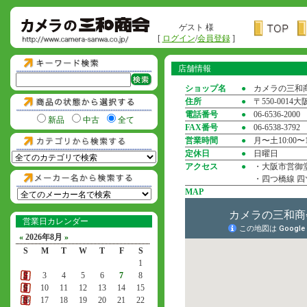
ゲスト 様
[
ログイン
/
会員登録
]
店舗情報
ショップ名
●
カメラの三和
住所
●
〒550-001
電話番号
●
06-6536-2000
新品
中古
全て
FAX番号
●
06-6538-3792
営業時間
●
月〜土10:00〜1
定休日
●
日曜日
アクセス
●
・大阪市営御堂
・四つ橋線 四
MAP
営業日カレンダー
«
2026年8月
»
S
M
T
W
T
F
S
1
2
3
4
5
6
7
8
9
10
11
12
13
14
15
16
17
18
19
20
21
22