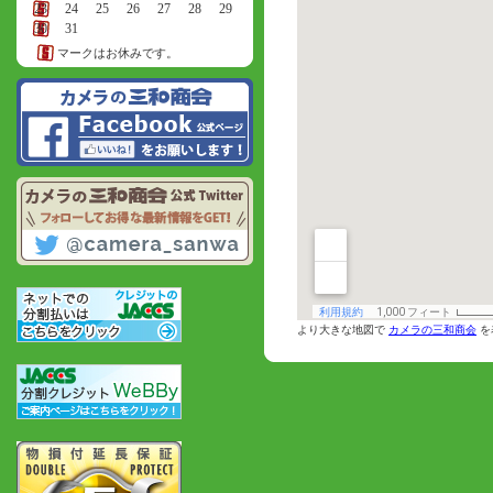
23
24
25
26
27
28
29
30
31
マークはお休みです。
より大きな地図で
カメラの三和商会
を