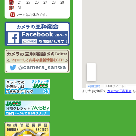
23
24
25
26
27
28
29
30
31
マークはお休みです。
より大きな地図で
カメラの三和商会
を