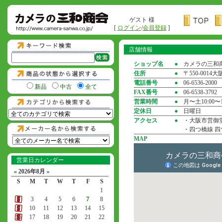
ゲスト 様
[
ログイン
/
会員登録
]
店舗情報
ショップ名
●
カメラの三和
住所
●
〒550-001
電話番号
●
06-6536-2000
新品
中古
全て
FAX番号
●
06-6538-3792
営業時間
●
月〜土10:00〜1
定休日
●
日曜日
アクセス
●
・大阪市営御堂
・四つ橋線 四
MAP
営業日カレンダー
«
2026年8月
»
S
M
T
W
T
F
S
1
2
3
4
5
6
7
8
9
10
11
12
13
14
15
16
17
18
19
20
21
22