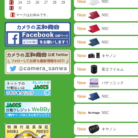
NEC
23
24
25
26
27
28
29
30
31
マークはお休みです。
NEC
NEC
NEC
キヤノン
富士フイルム
パナソニック
NEC
NEC
キヤノン