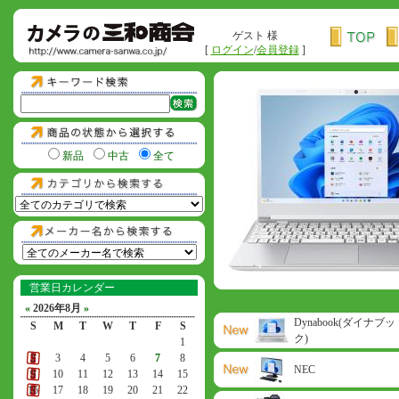
ゲスト 様
[
ログイン
/
会員登録
]
新品
中古
全て
営業日カレンダー
«
2026年8月
»
Dynabook(ダイナブッ
S
M
T
W
T
F
S
ク)
1
2
3
4
5
6
7
8
NEC
9
10
11
12
13
14
15
16
17
18
19
20
21
22